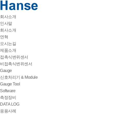
회사소개
인사말
회사소개
연혁
오시는길
제품소개
접촉식변위센서
비접촉식변위센서
Gauge
신호처리기 & Module
Gauge Tool
Software
측정장비
DATA LOG
응용사례